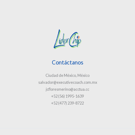
Contáctanos
Ciudad de México, México
salvador@executivecoach.com.mx
jcfloresmerino@acctua.cc
+52 (56) 1995-1639
+52 (477) 239-8722