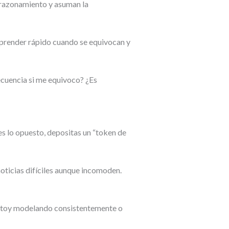
l razonamiento y asuman la
 aprender rápido cuando se equivocan y
ecuencia si me equivoco? ¿Es
es lo opuesto, depositas un “token de
noticias difíciles aunque incomoden.
 estoy modelando consistentemente o