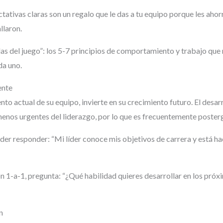
ctativas claras son un regalo que le das a tu equipo porque les ahor
llaron.
s del juego”: los 5-7 principios de comportamiento y trabajo que 
da uno.
ente
nto actual de su equipo, invierte en su crecimiento futuro. El desar
enos urgentes del liderazgo, por lo que es frecuentemente poster
er responder: “Mi líder conoce mis objetivos de carrera y está h
n 1-a-1, pregunta: “¿Qué habilidad quieres desarrollar en los pró
n