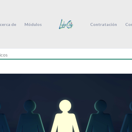
cerca de
Módulos
Contratación
Con
icos