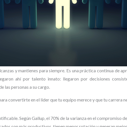
alcanzas y mantienes para siempre. Es una práctica continua de apr
garon ahí por talento innato: llegaron por decisiones consist
e las personas a su cargo.
ara convertirte en el líder que tu equipo merece y que tu carrera n
tificable. Según Gallup, el 70% de la varianza en el compromiso de 
derados son más productivos, tienen menor rotación y generan mejo